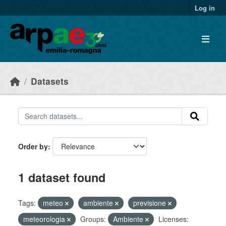
Skip to main content
Log in
Datasets
Order by
1 dataset found
Tags:
meteo
ambiente
previsione
meteorologia
Groups:
Ambiente
Licenses: