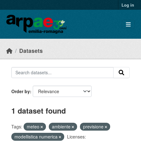
Skip to main content
Log in
Datasets
Order by
1 dataset found
Tags:
meteo
ambiente
previsione
modellistica numerica
Licenses: