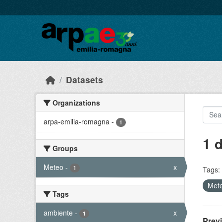
Skip to main content
Datasets
Organizations
arpa-emilia-romagna
-
1
1 
Groups
Meteo
-
x
1
Tags:
Met
Tags
ambiente
-
x
1
Prev