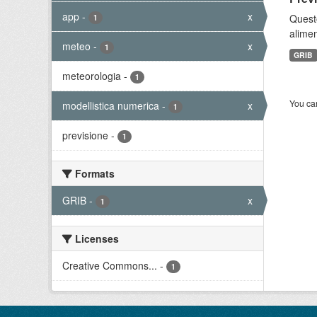
app
-
x
Quest
1
alimen
meteo
-
x
1
GRIB
meteorologia
-
1
You can
modellistica numerica
-
x
1
previsione
-
1
Formats
GRIB
-
x
1
Licenses
Creative Commons...
-
1