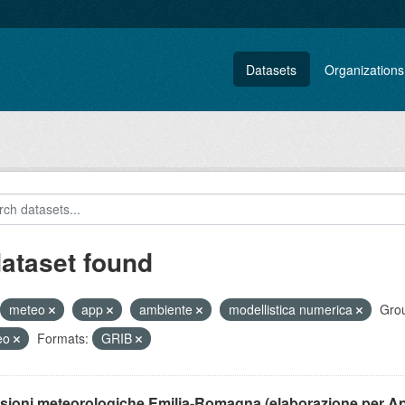
Datasets
Organizations
dataset found
meteo
app
ambiente
modellistica numerica
Gro
eo
Formats:
GRIB
isioni meteorologiche Emilia-Romagna (elaborazione per A