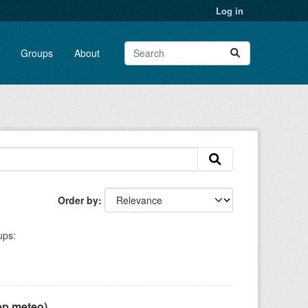
Log in
Groups
About
Order by
ups:
pp meteo)