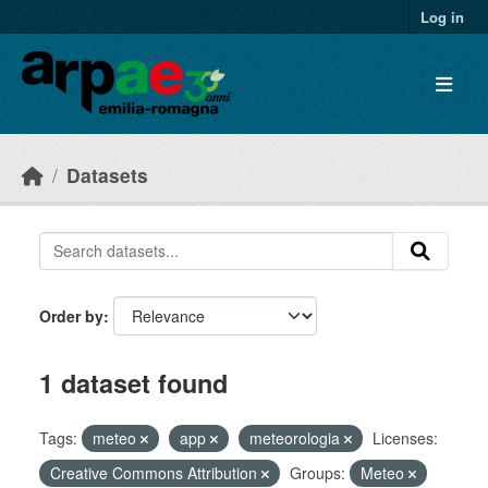
Skip to main content
Log in
Datasets
Order by
1 dataset found
Tags:
meteo
app
meteorologia
Licenses:
Creative Commons Attribution
Groups:
Meteo