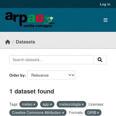
Skip to main content
Log in
Datasets
Order by
1 dataset found
Tags:
meteo
app
meteorologia
Licenses:
Creative Commons Attribution
Formats:
GRIB