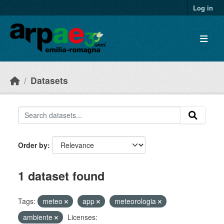
Skip to main content
Log in
Datasets
Order by
1 dataset found
Tags:
meteo
app
meteorologia
ambiente
Licenses: