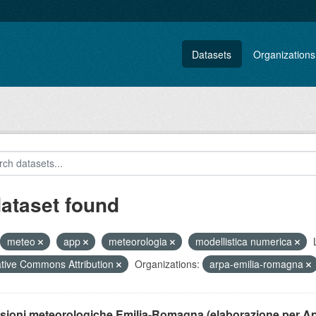
Datasets
Organizations
dataset found
meteo
app
meteorologia
modellistica numerica
tive Commons Attribution
Organizations:
arpa-emilia-romagna
isioni meteorologiche Emilia-Romagna (elaborazione per A