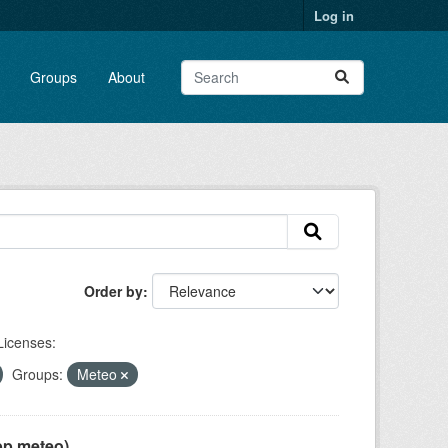
Log in
Groups
About
Order by
Licenses:
Groups:
Meteo
pp meteo)