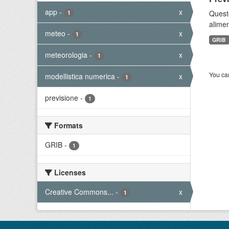
app
-
x
Quest
1
alimen
meteo
-
x
1
GRIB
meteorologia
-
x
1
You can
modellistica numerica
-
x
1
previsione
-
1
Formats
GRIB
-
1
Licenses
Creative Commons...
-
x
1