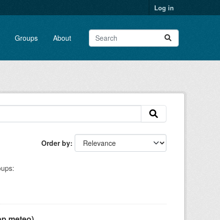
Log in
Groups
About
Order by
ups:
pp meteo)