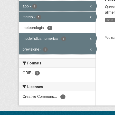
app
-
x
Quest
1
alimen
meteo
-
x
1
GRIB
meteorologia
-
1
You can
modellistica numerica
-
x
1
previsione
-
x
1
Formats
GRIB
-
1
Licenses
Creative Commons...
-
1