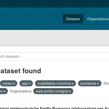
Datasets
Organizations
dataset found
meteo
app
modellistica numerica
previsione
Gro
eo
Organizations:
arpa-emilia-romagna
isioni meteorologiche Emilia-Romagna (elaborazione per A