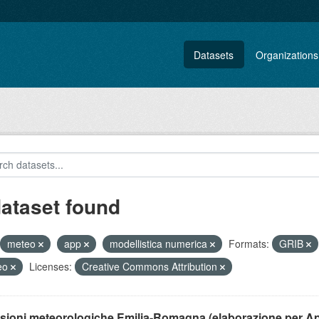
Datasets
Organizations
dataset found
meteo
app
modellistica numerica
Formats:
GRIB
eo
Licenses:
Creative Commons Attribution
isioni meteorologiche Emilia-Romagna (elaborazione per A