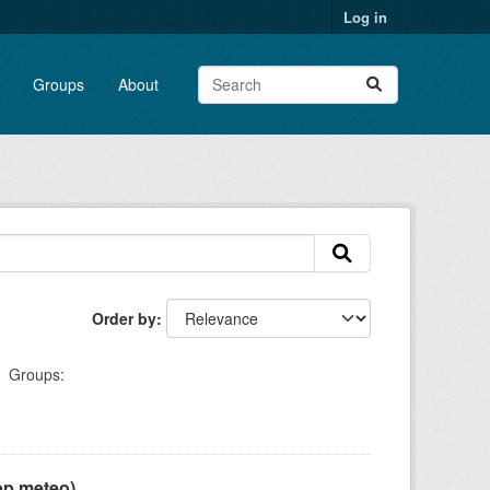
Log in
Groups
About
Order by
Groups:
pp meteo)