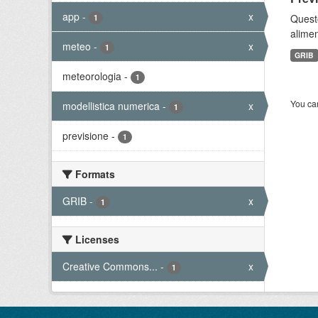
app
-
x
Quest
1
alimen
meteo
-
x
1
GRIB
meteorologia
-
1
You can
modellistica numerica
-
x
1
previsione
-
1
Formats
GRIB
-
x
1
Licenses
Creative Commons...
-
x
1