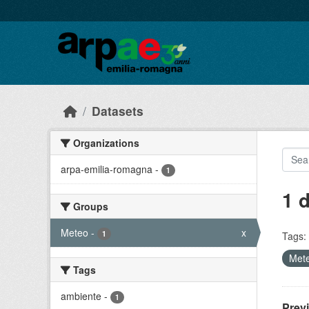
Skip to main content
Datasets
Organizations
arpa-emilia-romagna
-
1
1 
Groups
Meteo
-
x
1
Tags:
Met
Tags
ambiente
-
1
Prev