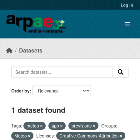
Skip to main content
Log in
Datasets
Order by
1 dataset found
Tags:
meteo
app
previsione
Groups:
Meteo
Licenses:
Creative Commons Attribution