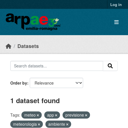
Skip to main content
Log in
Datasets
Order by
1 dataset found
Tags:
meteo
app
previsione
meteorologia
ambiente