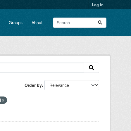
Log in
Groups
About
Order by
N