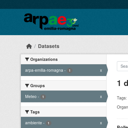
Skip to main content
Datasets
Organizations
arpa-emilia-romagna
-
x
1
1 
Groups
Meteo
-
x
1
Tags:
Organi
Tags
ambiente
-
x
1
Bolle