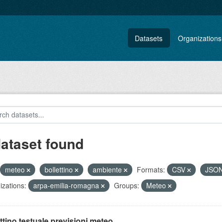
Datasets
Organizations
dataset found
meteo
bollettino
ambiente
Formats:
CSV
JSO
zations:
arpa-emilia-romagna
Groups:
Meteo
ttino testuale previsioni meteo