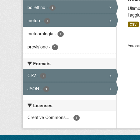
bollettino
-
x
Ultimo
1
l'aggi
meteo
-
x
1
CSV
meteorologia
-
1
You can
previsione
-
1
Formats
CSV
-
x
1
JSON
-
x
1
Licenses
Creative Commons...
-
1