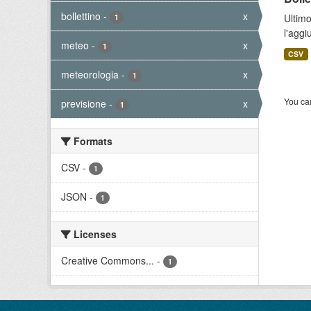
bollettino
-
x
Ultimo
1
l'aggi
meteo
-
x
1
CSV
meteorologia
-
x
1
You can
previsione
-
x
1
Formats
CSV
-
1
JSON
-
1
Licenses
Creative Commons...
-
1