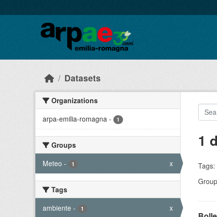
Skip to main content
Datasets
Organizations
arpa-emilia-romagna
-
1
1 
Groups
Meteo
-
x
1
Tags:
Group
Tags
ambiente
-
x
1
Bolle