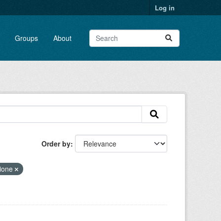
Log in
Groups
About
Order by
sione