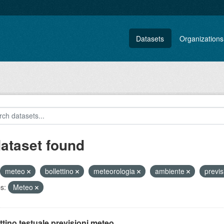
Datasets
Organizations
dataset found
meteo
bollettino
meteorologia
ambiente
previ
s:
Meteo
ttino testuale previsioni meteo