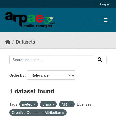
Skip to main content
Log in
Datasets
Order by
1 dataset found
Tags:
meteo
clima
NRT
Licenses:
Creative Commons Attribution