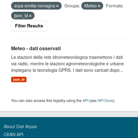
arpa-emilia-romagna
Groups:
Meteo
Formats:
json_ld
Filter Results
Meteo - dati osservati
Le stazioni della rete idrometeorologica trasmettono i dati
via radio, mentre le stazioni agrometeorologiche e urbane
impiegano la tecnologia GPRS. I dati sono caricati dopo...
json_ld
You can also access this registry using the
API
(see
API Docs
).
About Dati Arpae
CKAN API