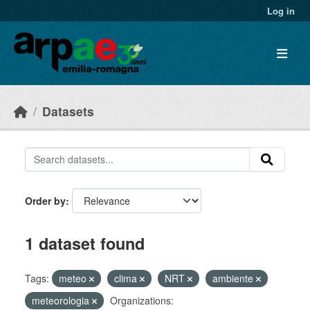
Skip to main content
Log in
Datasets
Order by
1 dataset found
Tags:
meteo
clima
NRT
ambiente
meteorologia
Organizations: