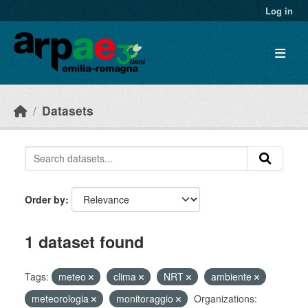
Skip to main content
Log in
Datasets
Order by
1 dataset found
Tags:
meteo
clima
NRT
ambiente
meteorologia
monitoraggio
Organizations: