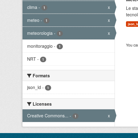
clima
-
x
Le sta
1
tecnol
meteo
-
x
1
json_l
meteorologia
-
x
1
You can
monitoraggio
-
1
NRT
-
1
Formats
json_ld
-
1
Licenses
Creative Commons...
-
x
1