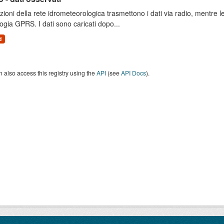
zioni della rete idrometeorologica trasmettono i dati via radio, mentre
ogia GPRS. I dati sono caricati dopo...
d
 also access this registry using the
API
(see
API Docs
).