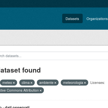
Datasets
Organizations
dataset found
meteo
clima
ambiente
meteorologia
Licenses:
tive Commons Attribution
 - dati osservati