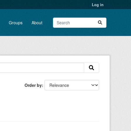
Log in
Groups
About
Order by