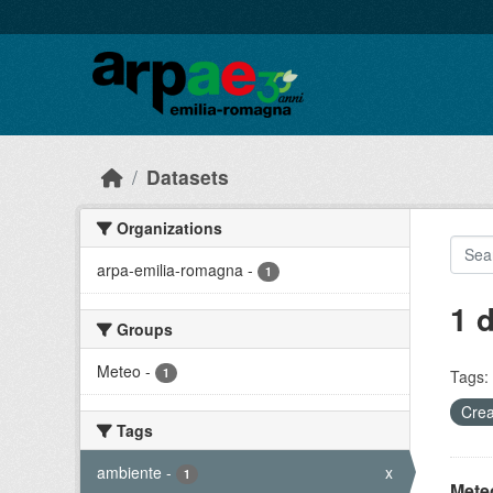
Skip to main content
Datasets
Organizations
arpa-emilia-romagna
-
1
1 
Groups
Meteo
-
1
Tags:
Crea
Tags
ambiente
-
x
1
Meteo