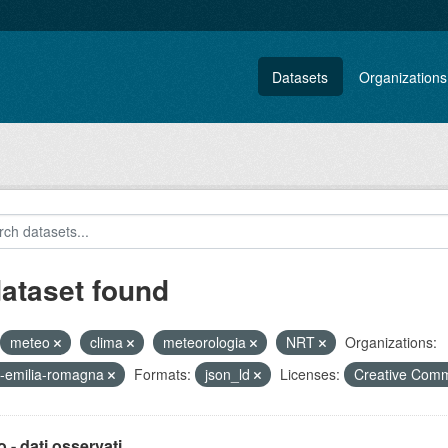
Datasets
Organizations
dataset found
meteo
clima
meteorologia
NRT
Organizations:
-emilia-romagna
Formats:
json_ld
Licenses:
Creative Comm
 - dati osservati