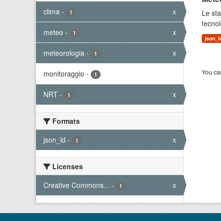
clima
-
x
Le sta
1
tecnol
meteo
-
x
1
json_l
meteorologia
-
x
1
You can
monitoraggio
-
1
NRT
-
x
1
Formats
json_ld
-
x
1
Licenses
Creative Commons...
-
x
1