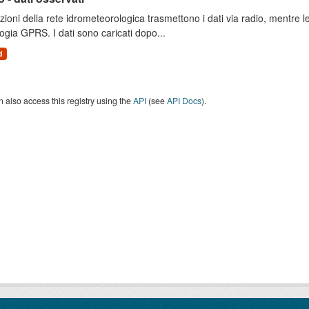
zioni della rete idrometeorologica trasmettono i dati via radio, mentre
ogia GPRS. I dati sono caricati dopo...
d
 also access this registry using the
API
(see
API Docs
).