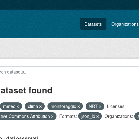
Datasets
Organizations
dataset found
meteo
clima
monitoraggio
NRT
Licenses:
tive Commons Attribution
Formats:
json_ld
Organizations:
 - dati osservati