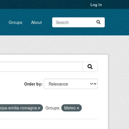
Log in
Groups
About
Order by
arpa-emilia-romagna
Groups:
Meteo