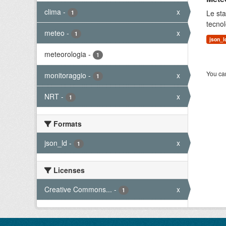
clima
-
x
Le sta
1
tecnol
meteo
-
x
1
json_l
meteorologia
-
1
You can
monitoraggio
-
x
1
NRT
-
x
1
Formats
json_ld
-
x
1
Licenses
Creative Commons...
-
x
1