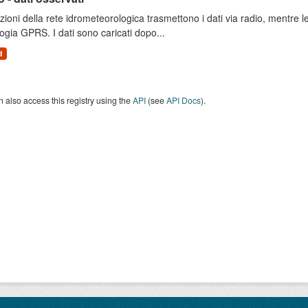
zioni della rete idrometeorologica trasmettono i dati via radio, mentre
ogia GPRS. I dati sono caricati dopo...
d
 also access this registry using the
API
(see
API Docs
).