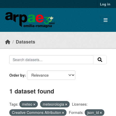
Skip to main content
Log in
Datasets
Order by
1 dataset found
Tags:
meteo
meteorologia
Licenses:
Creative Commons Attribution
Formats:
json_ld