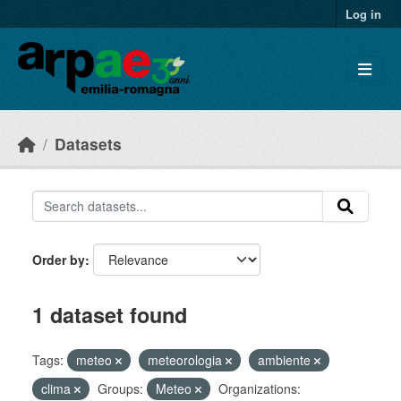
Skip to main content
Log in
Datasets
Order by
1 dataset found
Tags:
meteo
meteorologia
ambiente
clima
Groups:
Meteo
Organizations: