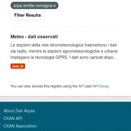
arpa-emilia-romagna
Filter Results
Meteo - dati osservati
Le stazioni della rete idrometeorologica trasmettono i dati
via radio, mentre le stazioni agrometeorologiche e urbane
impiegano la tecnologia GPRS. I dati sono caricati dopo...
json_ld
You can also access this registry using the
API
(see
API Docs
).
About Dati Arpae
CKAN API
CKAN Association