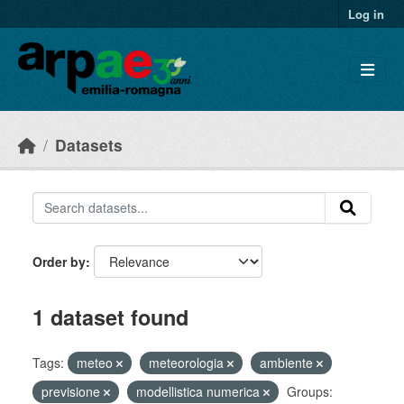
Skip to main content
Log in
Datasets
Order by
1 dataset found
Tags:
meteo
meteorologia
ambiente
previsione
modellistica numerica
Groups: