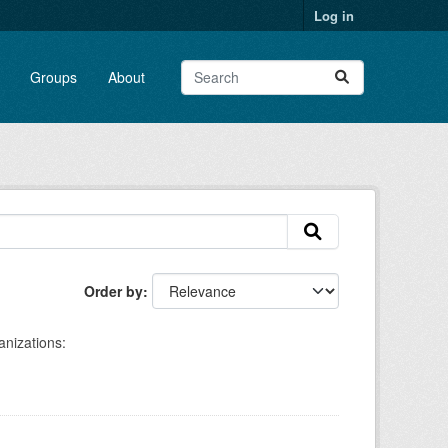
Log in
Groups
About
Order by
nizations: