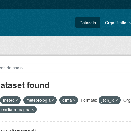
Datasets
Organizations
dataset found
meteo
meteorologia
clima
Formats:
json_ld
Orga
-emilia-romagna
 - dati osservati