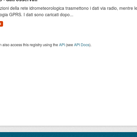
zioni della rete idrometeorologica trasmettono i dati via radio, mentre
ogia GPRS. I dati sono caricati dopo...
d
 also access this registry using the
API
(see
API Docs
).