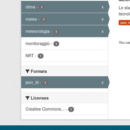
clima
-
x
Le sta
1
tecnol
meteo
-
x
1
json_l
meteorologia
-
x
1
You can
monitoraggio
-
1
NRT
-
1
Formats
json_ld
-
x
1
Licenses
Creative Commons...
-
1