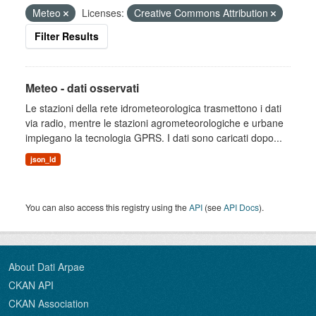
Meteo
Licenses:
Creative Commons Attribution
Filter Results
Meteo - dati osservati
Le stazioni della rete idrometeorologica trasmettono i dati
via radio, mentre le stazioni agrometeorologiche e urbane
impiegano la tecnologia GPRS. I dati sono caricati dopo...
json_ld
You can also access this registry using the
API
(see
API Docs
).
About Dati Arpae
CKAN API
CKAN Association