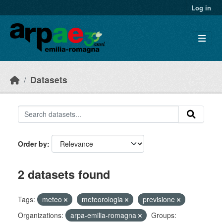
Skip to main content
Log in
Datasets
Order by
2 datasets found
Tags:
meteo
meteorologia
previsione
Organizations:
arpa-emilia-romagna
Groups: