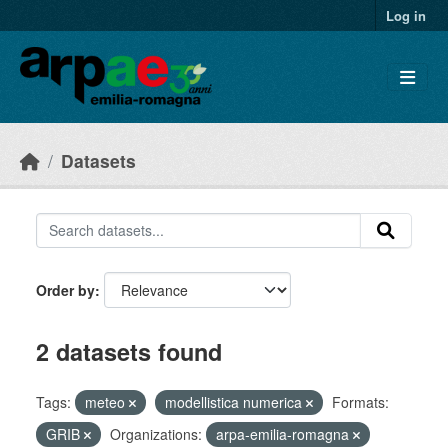
Skip to main content
Log in
Datasets
Order by
2 datasets found
Tags:
meteo
modellistica numerica
Formats:
GRIB
Organizations:
arpa-emilia-romagna