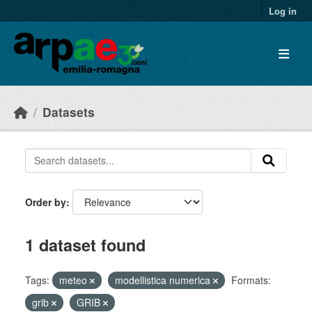
Skip to main content
Log in
Datasets
Order by
1 dataset found
Tags:
meteo
modellistica numerica
Formats:
grib
GRIB