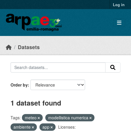
Skip to main content
Log in
Datasets
Order by
1 dataset found
Tags:
meteo
modellistica numerica
ambiente
app
Licenses: