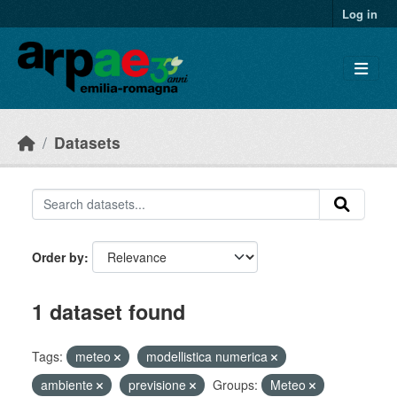
Skip to main content
Log in
Datasets
Order by
1 dataset found
Tags:
meteo
modellistica numerica
ambiente
previsione
Groups:
Meteo