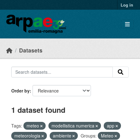
Skip to main content
Log in
Datasets
Order by
1 dataset found
Tags:
meteo
modellistica numerica
app
meteorologia
ambiente
Groups:
Meteo