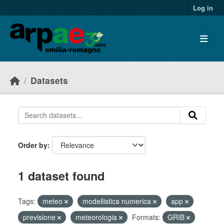
Skip to main content
Log in
Datasets
Order by
1 dataset found
Tags:
meteo
modellistica numerica
app
previsione
meteorologia
Formats:
GRIB