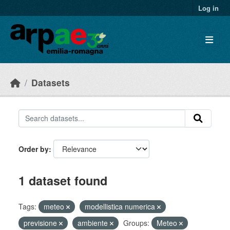
Skip to main content
Log in
Datasets
Order by
1 dataset found
Tags:
meteo
modellistica numerica
previsione
ambiente
Groups:
Meteo