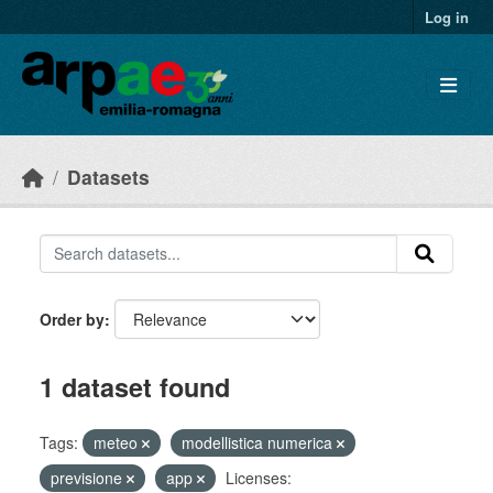
Skip to main content
Log in
Datasets
Order by
1 dataset found
Tags:
meteo
modellistica numerica
previsione
app
Licenses: