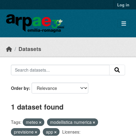
Skip to main content
Log in
Datasets
Order by
1 dataset found
Tags:
meteo
modellistica numerica
previsione
app
Licenses: