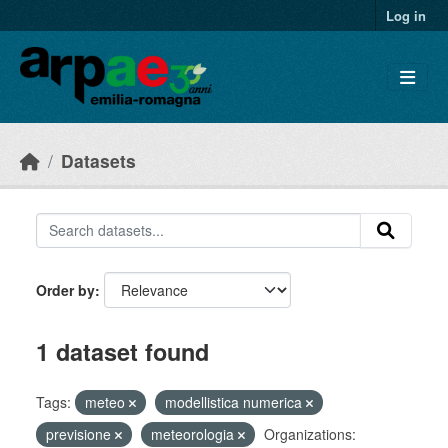
Skip to main content
Log in
Datasets
Order by
1 dataset found
Tags:
meteo
modellistica numerica
previsione
meteorologia
Organizations: