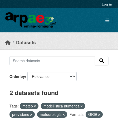
Skip to main content
Log in
Datasets
Order by
2 datasets found
Tags:
meteo
modellistica numerica
previsione
meteorologia
Formats:
GRIB