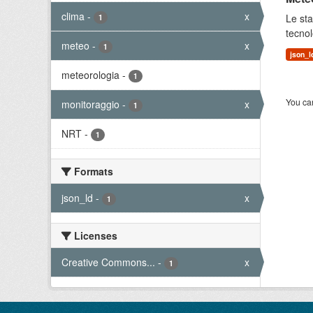
clima
-
x
Le sta
1
tecnol
meteo
-
x
1
json_l
meteorologia
-
1
You can
monitoraggio
-
x
1
NRT
-
1
Formats
json_ld
-
x
1
Licenses
Creative Commons...
-
x
1