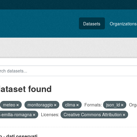
Datasets
Organizations
dataset found
meteo
monitoraggio
clima
Formats:
json_ld
Orga
-emilia-romagna
Licenses:
Creative Commons Attribution
 - dati osservati