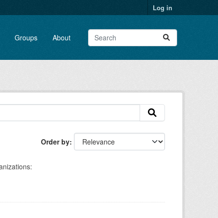
Log in
Groups
About
Order by
nizations: