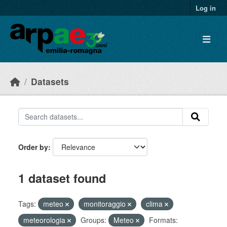
Skip to main content
Log in
Datasets
Order by
1 dataset found
Tags:
meteo
monitoraggio
clima
meteorologia
Groups:
Meteo
Formats: