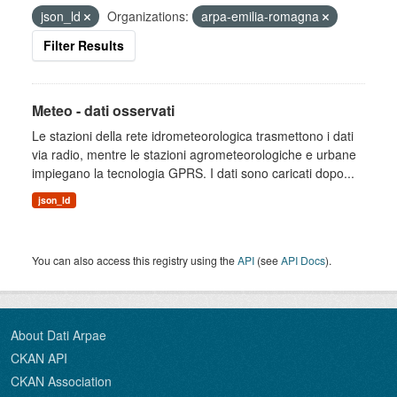
json_ld
Organizations:
arpa-emilia-romagna
Filter Results
Meteo - dati osservati
Le stazioni della rete idrometeorologica trasmettono i dati
via radio, mentre le stazioni agrometeorologiche e urbane
impiegano la tecnologia GPRS. I dati sono caricati dopo...
json_ld
You can also access this registry using the
API
(see
API Docs
).
About Dati Arpae
CKAN API
CKAN Association