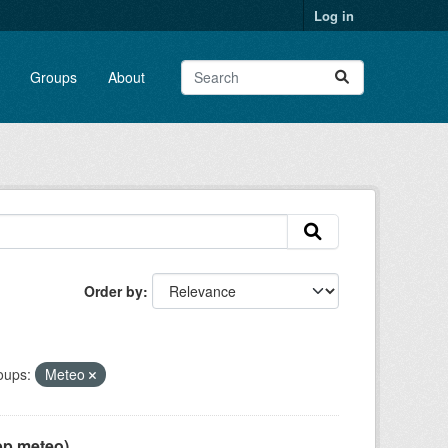
Log in
Groups
About
Order by
oups:
Meteo
pp meteo)