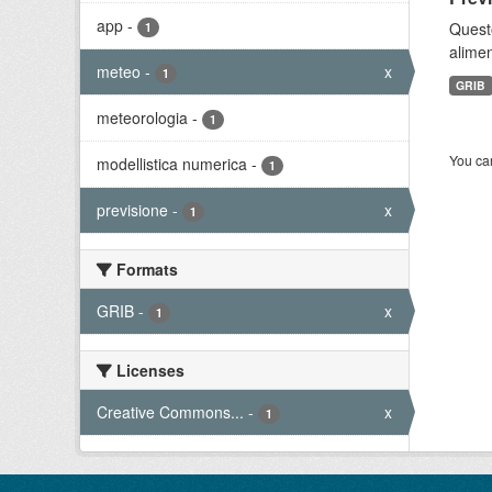
app
-
Quest
1
alimen
meteo
-
x
1
GRIB
meteorologia
-
1
You can
modellistica numerica
-
1
previsione
-
x
1
Formats
GRIB
-
x
1
Licenses
Creative Commons...
-
x
1