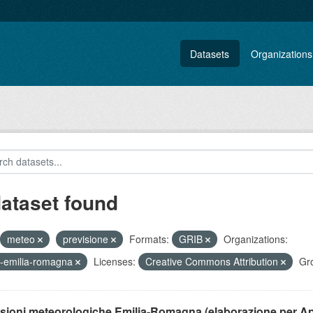
Datasets
Organizations
dataset found
meteo
previsione
Formats:
GRIB
Organizations:
-emilia-romagna
Licenses:
Creative Commons Attribution
Gr
isioni meteorologiche Emilia-Romagna (elaborazione per A