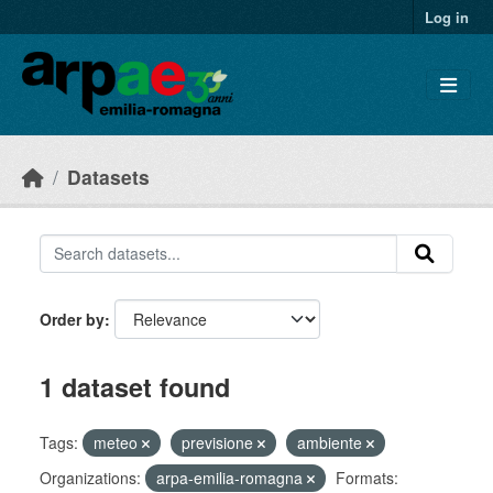
Skip to main content
Log in
Datasets
Order by
1 dataset found
Tags:
meteo
previsione
ambiente
Organizations:
arpa-emilia-romagna
Formats: