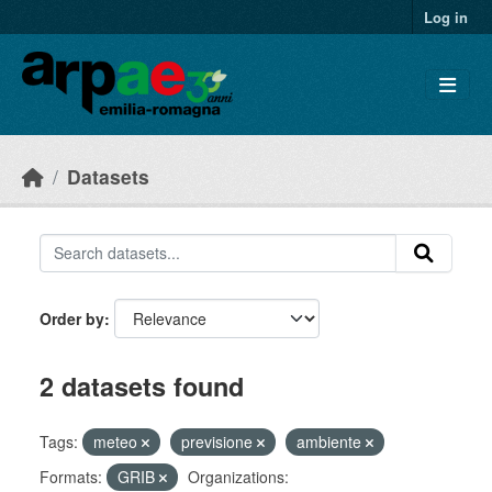
Skip to main content
Log in
Datasets
Order by
2 datasets found
Tags:
meteo
previsione
ambiente
Formats:
GRIB
Organizations: