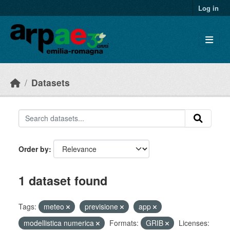
Skip to main content
Log in
Datasets
Order by
1 dataset found
Tags:
meteo
previsione
app
modellistica numerica
Formats:
GRIB
Licenses: