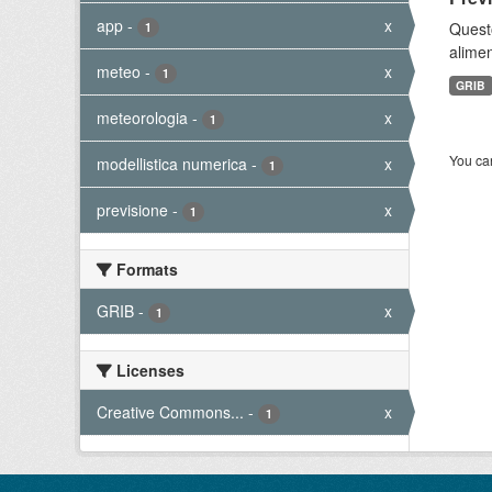
app
-
x
Quest
1
alimen
meteo
-
x
1
GRIB
meteorologia
-
x
1
You can
modellistica numerica
-
x
1
previsione
-
x
1
Formats
GRIB
-
x
1
Licenses
Creative Commons...
-
x
1