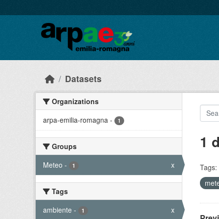
Skip to main content
Datasets
Organizations
arpa-emilia-romagna
-
1
1 
Groups
Meteo
-
x
1
Tags:
mete
Tags
ambiente
-
x
1
Prev