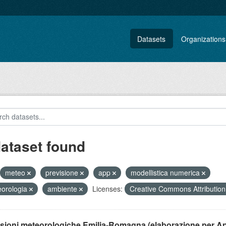
Datasets
Organizations
dataset found
meteo
previsione
app
modellistica numerica
orologia
ambiente
Licenses:
Creative Commons Attributio
isioni meteorologiche Emilia-Romagna (elaborazione per A