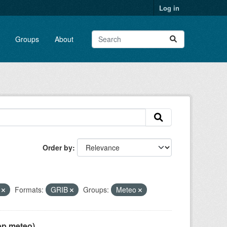
Log in
Groups
About
Order by
n
Formats:
GRIB
Groups:
Meteo
pp meteo)