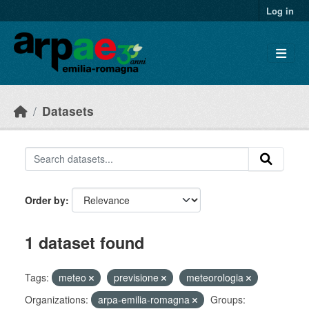
Skip to main content
Log in
Datasets
Order by
1 dataset found
Tags:
meteo
previsione
meteorologia
Organizations:
arpa-emilia-romagna
Groups: