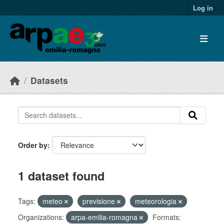
Skip to main content
Log in
Datasets
Order by
1 dataset found
Tags:
meteo
previsione
meteorologia
Organizations:
arpa-emilia-romagna
Formats: