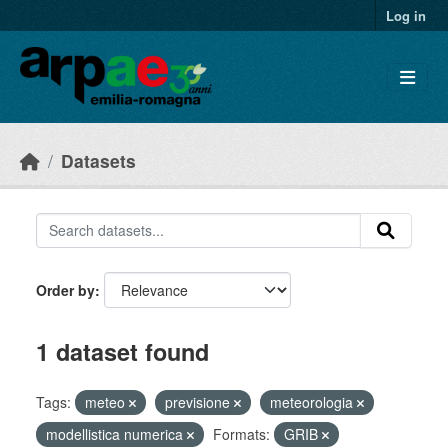
Skip to main content
Log in
Datasets
Order by
1 dataset found
Tags:
meteo
previsione
meteorologia
modellistica numerica
Formats:
GRIB