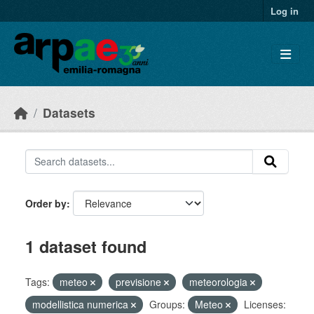
Skip to main content
Log in
Datasets
Order by
1 dataset found
Tags:
meteo
previsione
meteorologia
modellistica numerica
Groups:
Meteo
Licenses: