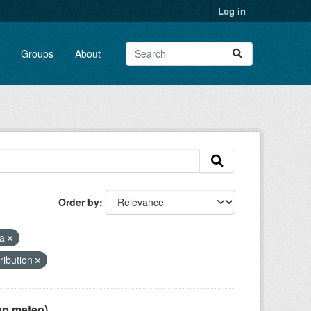
Log in
Groups
About
Order by
ca
ribution
pp meteo)