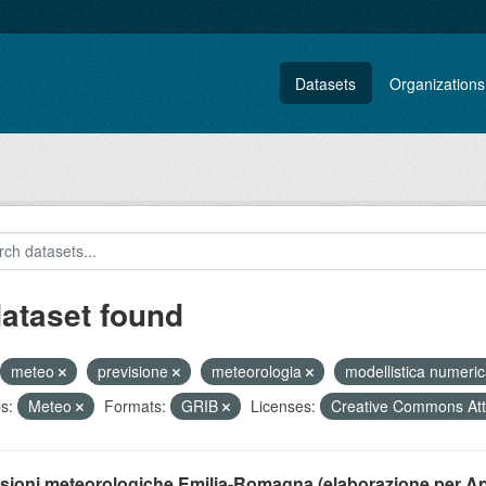
Datasets
Organizations
dataset found
meteo
previsione
meteorologia
modellistica numeri
s:
Meteo
Formats:
GRIB
Licenses:
Creative Commons Att
isioni meteorologiche Emilia-Romagna (elaborazione per A