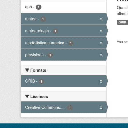
app
-
Quest
1
alimen
meteo
-
x
1
GRIB
meteorologia
-
x
1
You can
modellistica numerica
-
x
1
previsione
-
x
1
Formats
GRIB
-
x
1
Licenses
Creative Commons...
-
x
1