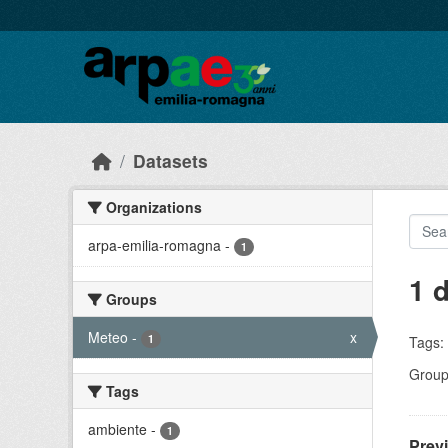
Skip to main content
Datasets
Organizations
arpa-emilia-romagna
-
1
1 
Groups
Meteo
-
x
1
Tags:
Group
Tags
ambiente
-
1
Prev