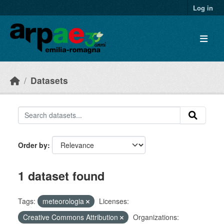
Skip to main content
Log in
Datasets
Order by
1 dataset found
Tags:
meteorologia
Licenses:
Creative Commons Attribution
Organizations: