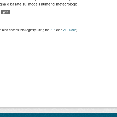
a e basate sui modelli numerici meteorologici...
grib
 also access this registry using the
API
(see
API Docs
).