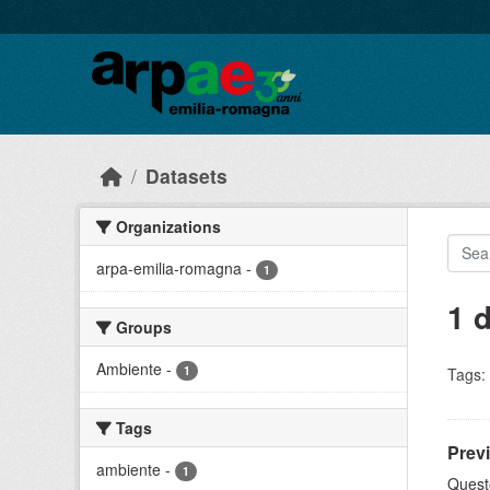
Skip to main content
Datasets
Organizations
arpa-emilia-romagna
-
1
1 
Groups
Ambiente
-
1
Tags:
Tags
Prev
ambiente
-
1
Questo