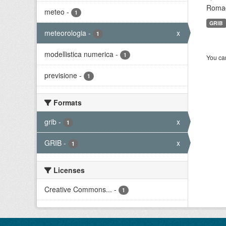
Romagn
meteo
-
1
GRIB
meteorologia
-
x
1
modellistica numerica
-
1
You can
previsione
-
1
Formats
grib
-
x
1
GRIB
-
x
1
Licenses
Creative Commons...
-
1